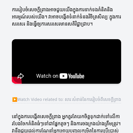
ការរៀបចំសេចក្តីព្រាងអាចជួយយើងក្នុងការទាក់ទងគំនិតនិង
អារម្មណ៍របស់យើង។ វាអាចបង្កើតទំនាក់ទំនងវិចិត្រសិល្បៈក្នុងការ
សរសេរ និងធ្វើឲ្យការសរសេរមានសតិវិជ្ជាជ្រាប។
▶
Watch Video related to: សារៈសំខាន់នៃការរៀបចំពីសេចក្តីព្រាង
នៅក្នុងការបង្កើតសេចក្តីព្រាង អ្នកគួរតែយកចិត្តទុកដាក់ទៅលើកា
របែងចែកគំនិតធំៗទៅជាផ្នែកតូចៗ និងការចងក្រងយ៉ាងត្រឹមត្រូវ។
វានឹងជួយដល់ការ​ណែនាំអ្នកអោយបញ្ចូលកម្រិតនៃការប្រើប្រាស់