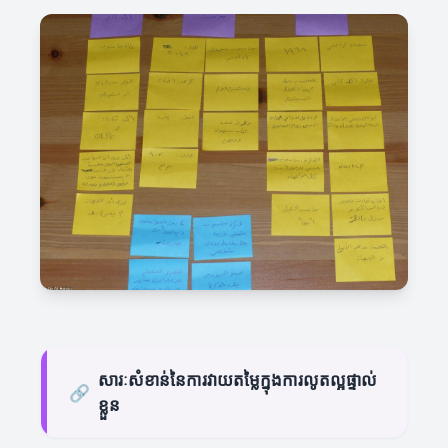
សារៈសំខាន់នៃការវាយតម្លៃក្នុងការលូតល្អផ្ទាល់
🔗
ខ្លួន