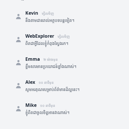
Kevin
ម្សិលមិញ
នឹងតាមដានរាល់អត្ថបទបន្តទៀត។
WebExplorer
ម្សិលមិញ
ពិតជាអ្វីដែលខ្ញុំកំពុងស្វែងរក។
Emma
២ ម៉ោងមុន
ខ្លឹមសារមានប្រយោជន៍ខ្លាំងណាស់។
Alex
១០ នាទីមុន
សូមអរគុណសម្រាប់ព័ត៌មានដ៏ល្អនេះ។
Mike
១០ នាទីមុន
ខ្ញុំពិតជាចូលចិត្តអានវាណាស់។