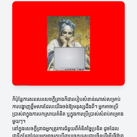
ក៏ប៉ុន្ដែការសរសេរសេចក្តីព្រាងក៏ជារបៀបសំខាន់ណាស់សម្រាប់
ការបង្ហាញខ្លឹមសារដែលយើងចង់ឱ្យមនុស្សដឹងពី។ អ្នកអាចប្រើ
ប្រាស់វាក្នុងការបកស្រាយគំនិត ឬក្នុងការប្រើប្រាស់សំរាប់គម្រោង
មួយៗ។
នៅក្នុងសេចក្តីព្រាងអ្នកត្រូវការជំនួយពីគំនិតច្នៃប្រឌិត ដូចដែល
ជាទីកន្លែងដែលអ្នកអាចរកឃើញបច្ចេកទេសជាច្រើនដើម្បីធ្វើឱ្យវា