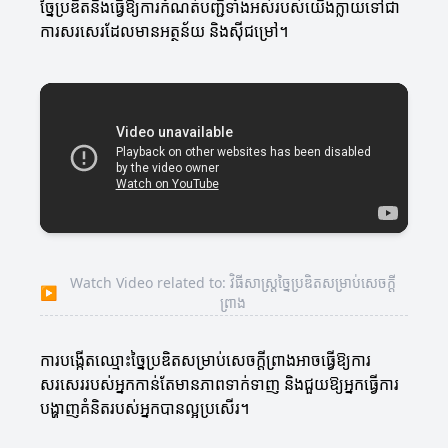
ច្នៃប្រឌិតនឹងធ្វើឱ្យការកំណត់បញ្ជីទាំងអស់របស់យើងក្លាយទៅជា
ការសរសេរដែលមានអត្ថន័យ និងស៊ីជម្រៅ។
Watch Video related to: វិធីសាស្ត្រច្នៃប្រឌិតសម្រាប់សេចក្តី
▶
ព្រាង
ការបង្កើតឈ្មោះច្នៃប្រឌិតសម្រាប់សេចក្តីព្រាងអាចធ្វើឱ្យការ
សរសេររបស់អ្នកកាន់តែមានភាពទាក់ទាញ និងជួយឱ្យអ្នកធ្វើការ
បង្ហាញគំនិតរបស់អ្នកបានល្អប្រសើរ។