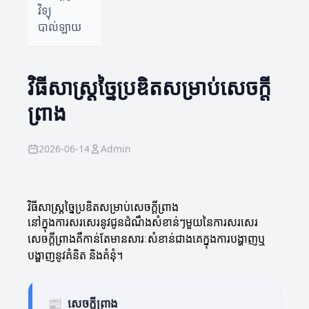
វិទ្យុ
បាល់ឡាយ
វិធីសាស្ត្រច្នៃប្រឌិតសម្រាប់សេចក្តី
ព្រាង
2026-06-14
Admin
វិធីសាស្ត្រច្នៃប្រឌិតសម្រាប់សេចក្តីព្រាង
នៅក្នុងការសរសេរនូវជូនដំណឹងសំខាន់ៗមួយនៃការសរសេរ
សេចក្តីព្រាងគឺកាន់តែមានសារៈសំខាន់ជាងគេក្នុងការបង្ហាញឬ
បង្ហាញនូវគំនិត និងគំនុំ។
📰
សេចក្តីព្រាង