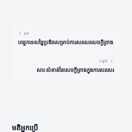
មុន
បច្ចេកទេសច្នៃប្រឌិតសម្រាប់ការសរសេរសេចក្តីព្រាង
បន្ទាប់
សារៈសំខាន់នៃសេចក្តីព្រាងក្នុងការសរសេរ
មតិអ្នកប្រើ