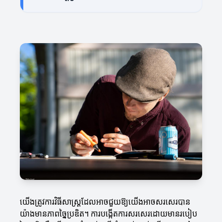
យើងត្រូវការវិធីសាស្ត្រដែលអាចជួយឱ្យយើងអាចសរសេរបាន
យ៉ាងមានភាពច្នៃប្រឌិត។ ការបង្កើតការសរសេរដោយមានរបៀប