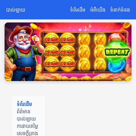
បាល់ឡាយ
ទំព័រដើម
អំពីយើង
ទំនាក់ទំនង
ទំព័រដើម
ព័ត៌មាន
បាល់ឡាយ
ការវាយតម្លៃ
សេចក្តីព្រាង