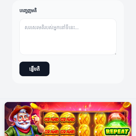
បញ្ចេញមតិ
ផ្ញើមតិ