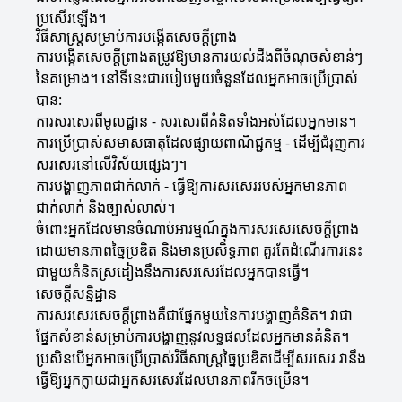
ប្រសើរឡើង។
វិធីសាស្ត្រសម្រាប់ការបង្កើតសេចក្តីព្រាង
ការបង្កើតសេចក្តីព្រាងតម្រូវឱ្យមានការយល់ដឹងពីចំណុចសំខាន់ៗ
នៃគម្រោង។ នៅទីនេះជារបៀបមួយចំនួនដែលអ្នកអាចប្រើប្រាស់
បាន:
ការសរសេរពីមូលដ្ឋាន - សរសេរពីគំនិតទាំងអស់ដែលអ្នកមាន។
ការប្រើប្រាស់សមាសធាតុដែលផ្សាយពាណិជ្ជកម្ម - ដើម្បីជំរុញការ
សរសេរនៅលើវិស័យផ្សេងៗ។
ការបង្ហាញភាពជាក់លាក់ - ធ្វើឱ្យការសរសេររបស់អ្នកមានភាព
ជាក់លាក់ និងច្បាស់លាស់។
ចំពោះអ្នកដែលមានចំណាប់អារម្មណ៍ក្នុងការសរសេរសេចក្តីព្រាង
ដោយមានភាពច្នៃប្រឌិត និងមានប្រសិទ្ធភាព គួរតែដំណើរការនេះ
ជាមួយគំនិតស្រដៀងនឹងការសរសេរដែលអ្នកបានធ្វើ។
សេចក្តីសន្និដ្ឋាន
ការសរសេរសេចក្តីព្រាងគឺជាផ្នែកមួយនៃការបង្ហាញគំនិត។ វាជា
ផ្នែកសំខាន់សម្រាប់ការបង្ហាញនូវលទ្ធផលដែលអ្នកមានគំនិត។
ប្រសិនបើអ្នកអាចប្រើប្រាស់វិធីសាស្ត្រច្នៃប្រឌិតដើម្បីសរសេរ វានឹង
ធ្វើឱ្យអ្នកក្លាយជាអ្នកសរសេរដែលមានភាពរីកចម្រើន។