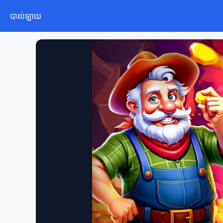
បាល់ឡាយ