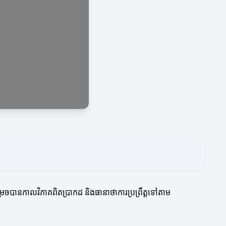
ម្រេចបានកាលវិភាគពិតប្រាកដ និងធានាថាការប្រព្រឹត្តទៅតាម