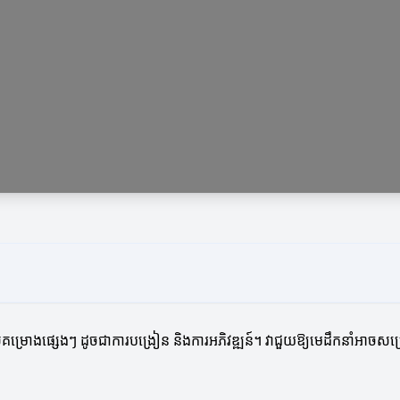
របស់គម្រោងផ្សេងៗ ដូចជាការបង្រៀន និងការអភិវឌ្ឍន៍។ វាជួយឱ្យមេដឹកនាំអាចស