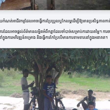
វាក៏ជួយកំណត់អាជីវកម្មដែលអាចធ្វើការប្រែប្រួលឬកែលម្អដើម្បីឱ្យមានប្រសិទ្ធ
ផែនការដែលអាចផ្តល់ព័ត៌មានលម្អិតអំពីកត្តាដែលចាំបាច់សម្រាប់ការវាយតម្លៃ
នុងការអភិវឌ្ឍន៍គម្រោង និងធ្វើការកែប្រែបើមានការទាមទារនៅក្នុងអនាគត។