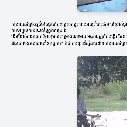
ការវាយតម្លៃមិនត្រឹមតែជួយកែលម្អសកម្មភាពយ៉ាងត្រឹមត្រូវទេ ប៉ុន្តែ
ការបញ្ចូលការវាយតម្លៃក្នុងគម្រោង
ដើម្បីដាក់ការវាយតម្លៃសម្រាប់គម្រោងណាមួយ អង្គការត្រូវតែបង្កើត
និងគោលនយោបាយនៃអង្គការ។ វាជាការល្អដើម្បីតាមដានការវាយតម្លៃនៅក្