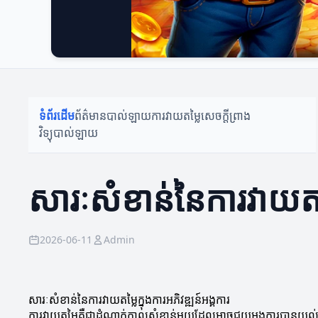
ទំព័រដើម
ព័ត៌មានបាល់ឡាយ
ការវាយតម្លៃ
សេចក្តីព្រាង
វិទ្យុបាល់ឡាយ
សារៈសំខាន់នៃការវាយតម្ល
2026-06-11
Admin
សារៈសំខាន់នៃការវាយតម្លៃក្នុងការអភិវឌ្ឍន៍អង្គការ
ការវាយតម្លៃគឺជាដំណាក់កាលសំខាន់មួយដែលអាចជួយអង្គការបានយល់ពីស្