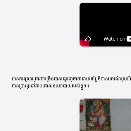
មានការស្រាវជ្រាវជាច្រើនបានបង្ហាញថាការវាយតម្លៃគឺជាឧបករណ៍មួយដែ
បានប្រារព្ធទៅតាមគោលនយោបាយរបស់ខ្លួន។