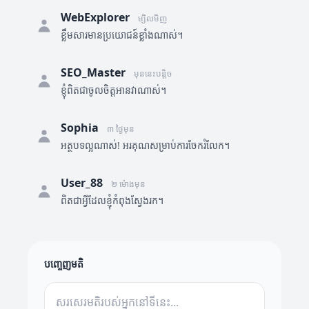
WebExplorer
ម្សិលមិញ
ខ្លឹមសារមានប្រយោជន៍ខ្លាំងណាស់។
SEO_Master
មុននេះបន្តិច
ខ្ញុំពិតជាចូលចិត្តអានវាណាស់។
Sophia
៣ ថ្ងៃមុន
អត្ថបទល្អណាស់! អរគុណសម្រាប់ការចែករំលែក។
User_88
២ ម៉ោងមុន
ពិតជាអ្វីដែលខ្ញុំកំពុងស្វែងរក។
បញ្ចេញមតិ