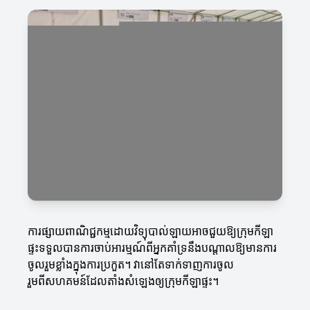
ការផ្សាយពាណិជ្ជកម្មដោយវិទ្យុបាល់ឡាយអាចជួយឱ្យក្រុមកីឡា
ផ្ទះទទួលបានការចាប់អារម្មណ៍ពីអ្នកគាំទ្រនឹងបណ្តាលឱ្យមានការ
ចូលរួមខ្លាំងក្នុងការប្រកួត។ វានៅតែទាក់ទាញការចូល
រួមពីសហគមន៍ដែលតាំងសំឡេងឲ្យក្រុមកីឡាផ្ទះ។