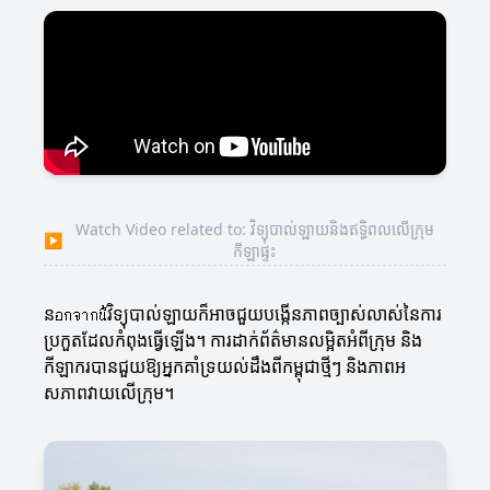
Watch Video related to: វិទ្យុបាល់ឡាយនិងឥទ្ធិពលលើក្រុម
▶
កីឡាផ្ទះ
នอกจากนี้វិទ្យុបាល់ឡាយក៏អាចជួយបង្កើនភាពច្បាស់លាស់នៃការ
ប្រកួតដែលកំពុងធ្វើឡើង។ ការដាក់ព័ត៌មានលម្អិតអំពីក្រុម និង
កីឡាករបានជួយឱ្យអ្នកគាំទ្រយល់ដឹងពីកម្ពុជាថ្មីៗ និងភាពអ
សភាពវាយលើក្រុម។