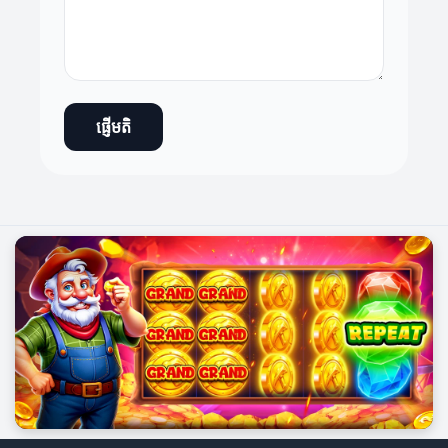
ផ្ញើមតិ