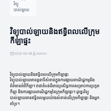
វិទ្យុ
បាល់ឡាយ
វិទ្យុបាល់ឡាយនិងឥទ្ធិពលលើក្រុម
កីឡាផ្ទះ
2026-06-08
Admin
វិទ្យុបាល់ឡាយនិងឥទ្ធិពលលើក្រុមកីឡាផ្ទះ
វិទ្យុបាល់ឡាយមានតួនាទីសំខាន់ក្នុងការផ្សាយពាណិជ្ជកម្មនិង
ព័ត៌មានអំពីកីឡា។ វាជាតំបន់ដ៏មានប្រសិទ្ធភាពសម្រាប់ការប្រកួត
កីឡា និងការផ្សាយពាណិជ្ជកម្មនៃក្រុមកីឡាផ្ទះ។ ដូច្នេះវិទ្យុ
បាល់ឡាយមានឥទ្ធិពលមួយយ៉ាងសំខាន់លើក្រុមកីឡាផ្ទះ និងអ្នក
គាំទ្រ។