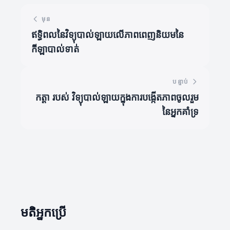
មុន
ឥទ្ធិពលនៃវិទ្យុបាល់ឡាយលើភាពពេញនិយមនៃ
កីឡាបាល់ទាត់
បន្ទាប់
កត្តា របស់ វិទ្យុបាល់ឡាយក្នុងការបង្កើតភាពចូលរួម
នៃអ្នកគាំទ្រ
មតិអ្នកប្រើ