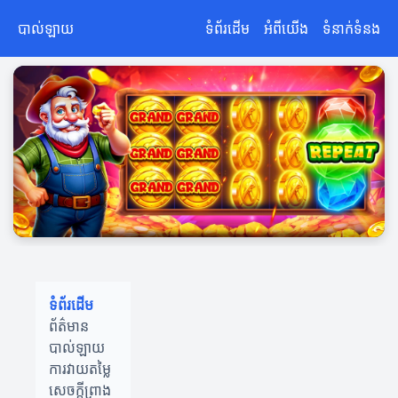
បាល់ឡាយ
ទំព័រដើម
អំពីយើង
ទំនាក់ទំនង
ទំព័រដើម
ព័ត៌មាន
បាល់ឡាយ
ការវាយតម្លៃ
សេចក្តីព្រាង