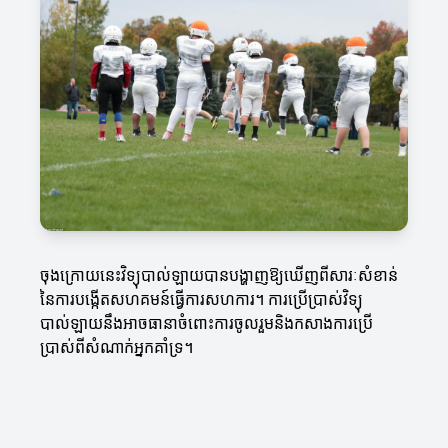
ចុងក្រោយនេះវិទ្យុបាល់ឡាយបានបង្ហាញឱ្យឃើញពីសារៈសំខាន់
នៃការបង្កើតសហគមន៍ធ្វើការសហការ។ ការប្រើប្រាស់វិទ្យុ
បាល់ឡាយនឹងអាចធានាចំពោះការចូលរួមនិងកសាងការប្រើ
ប្រាស់ពីសំណាក់អ្នកគាំទ្រ។