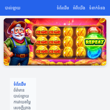
បាល់ឡាយ
ទំព័រដើម
អំពីយើង
ទំនាក់ទំនង
ទំព័រដើម
ព័ត៌មាន
បាល់ឡាយ
ការវាយតម្លៃ
សេចក្តីព្រាង