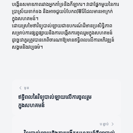
បង្កើនសមាឌភាពរវាងអ្នកគាំទ្រនិងកីឡាករ។ វាជាផ្នែកមួយនៃការ
ប្រាស្រ័យទាក់ទង និងអាចជួយបំបែកព障រ៉ែដែលមានអាក្រក់
ក្នុងសហគមន៍។
ដោយស្រមៃថាវិទ្យុបាល់ឡាយជាឧបករណ៍ដ៏មានប្រសិទ្ធិភាព
សម្រាប់ការផ្សព្វផ្សាយនិងការបង្កើតការចូលរួមក្នុងសហគមន៍
ដូច្នេះវាគួរត្រូវបានគេពិចារណាឱ្យមានឥទ្ធិពលលើការអភិវឌ្ឍន៍
សង្គមនិងវប្បធម៌។
មុន
ឥទ្ធិពលនៃវិទ្យុបាល់ឡាយលើការចូលរួម
ក្នុងសហគមន៍
បន្ទាប់