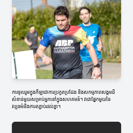
ការចូលរួមក្នុងកីឡាជាការប្រកួតប្រជែង និងសកម្មភាពសង្គមដ៏
សំខាន់មួយសម្រាប់អ្នកនៅក្នុងសហគមន៍។ វាជាផ្នែកមួយនៃ
វប្បធម៌និងការតភ្ជាប់រវល់គ្នា។