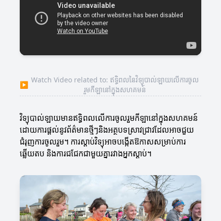
Watch Video related to: ឥទ្ធិពលនៃវិទ្យុបាល់ឡាយលើការចូល
▶
រួមកីឡានៅក្នុងសហគមន៍
វិទ្យុបាល់ឡាយមានឥទ្ធិពលលើការចូលរួមកីឡានៅក្នុងសហគមន៍
ដោយការផ្តល់នូវព័ត៌មានថ្មីៗនិងអត្ថបទស្រាវជ្រាវដែលអាចជួយ
ជំរុញការចូលរួម។ ការស្តាប់វិទ្យុអាចបង្កើតឱកាសសម្រាប់ការ
ឆ្លើយតប និងការជជែកជាមួយគ្នារវាងអ្នកស្តាប់។