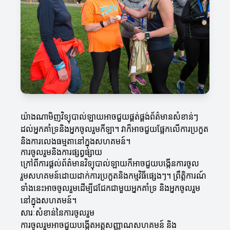
យ៉ាងណាមិញវិទ្យុបាល់ឡាយអាចជួយផ្គត់ផ្គង់ព័ត៌មានសំខាន់ៗ
ដល់អ្នកគាំទ្រនិងអ្នកចូលរួមកីឡា។ វាក៏អាចជួយផ្អែកលើការប្រកួត
និងការលេងធម្មតានៅក្នុងសហគមន៍។
ការចូលរួមនិងការផ្សព្វផ្សាយ
ក្រៅពីការផ្តល់ព័ត៌មានវិទ្យុបាល់ឡាយក៏អាចជួយបង្កើនការចូល
រួមសហគមន៍ដោយដាក់ការប្រកួតនិងកម្មវិធីផ្សេងៗ។ ព្រឹត្តិការណ៍
ទាំងនេះអាចចូលរួមដើម្បីជជែកជាមួយអ្នកគាំទ្រ និងអ្នកចូលរួម
នៅក្នុងសហគមន៍។
សារៈសំខាន់នៃការចូលរួម
ការចូលរួមអាចជួយបង្កើតអត្តសញ្ញាណសហគមន៍ និង