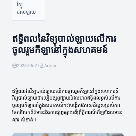
វិទ្យុ
បាល់ឡាយ
ឥទ្ធិពលនៃវិទ្យុបាល់ឡាយលើការ
ចូលរួមកីឡានៅក្នុងសហគមន៍
2026-06-27
Admin
ឥទ្ធិពលនៃវិទ្យុបាល់ឡាយលើការចូលរួមកីឡានៅក្នុងសហគមន៍
វិទ្យុបាល់ឡាយជារបៀបផ្សព្វផ្សាយដែលមានឥទ្ធិពលខ្ពស់លើការ
ចូលរួមកីឡានៅក្នុងសហគមន៍។ វាបង្កើតឱកាសដ៏ល្អសម្រាប់ការ
ចែករំលែកព័ត៌មាននិងការផ្សព្វផ្សាយពីព្រឹត្តិការណ៍កីឡាដែលមាន
សារៈសំខាន់។