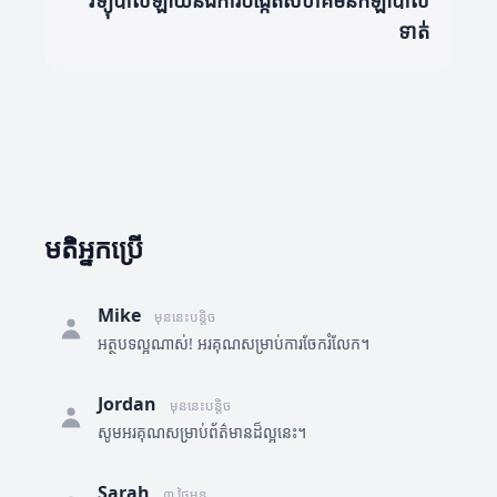
វិទ្យុបាល់ឡាយនិងការបង្កើតសហគមន៍កីឡាបាល់
ទាត់
មតិអ្នកប្រើ
Mike
មុននេះបន្តិច
អត្ថបទល្អណាស់! អរគុណសម្រាប់ការចែករំលែក។
Jordan
មុននេះបន្តិច
សូមអរគុណសម្រាប់ព័ត៌មានដ៏ល្អនេះ។
Sarah
៣ ថ្ងៃមុន