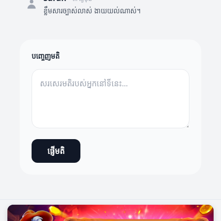
ខ្លឹមសារច្បាស់លាស់ ងាយយល់ណាស់។
បញ្ចេញមតិ
ផ្ញើមតិ