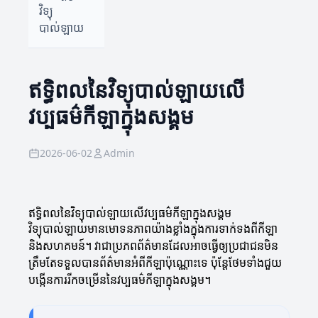
វិទ្យុ
បាល់ឡាយ
ឥទ្ធិពលនៃវិទ្យុបាល់ឡាយលើ
វប្បធម៌កីឡាក្នុងសង្គម
2026-06-02
Admin
ឥទ្ធិពលនៃវិទ្យុបាល់ឡាយលើវប្បធម៌កីឡាក្នុងសង្គម
វិទ្យុបាល់ឡាយមានមោទនភាពយ៉ាងខ្លាំងក្នុងការទាក់ទងពីកីឡា
និងសហគមន៍។ វាជាប្រភពព័ត៌មានដែលអាចធ្វើឲ្យប្រជាជនមិន
ត្រឹមតែទទួលបានព័ត៌មានអំពីកីឡាប៉ុណ្ណោះទេ ប៉ុន្តែថែមទាំងជួយ
បង្កើនការរីកចម្រើននៃវប្បធម៌កីឡាក្នុងសង្គម។