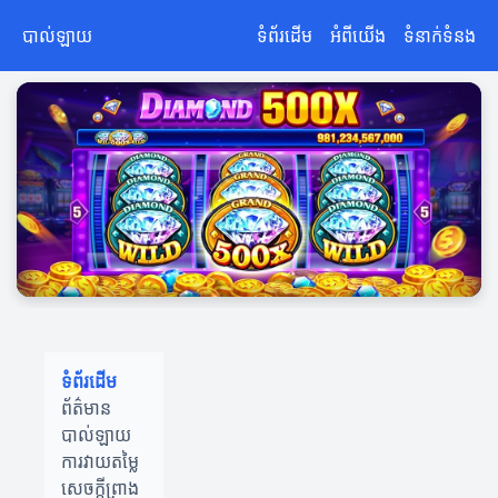
បាល់ឡាយ
ទំព័រដើម
អំពីយើង
ទំនាក់ទំនង
ទំព័រដើម
ព័ត៌មាន
បាល់ឡាយ
ការវាយតម្លៃ
សេចក្តីព្រាង