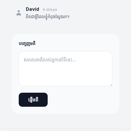
David
២ ម៉ោងមុន
ពិតជាអ្វីដែលខ្ញុំកំពុងស្វែងរក។
បញ្ចេញមតិ
ផ្ញើមតិ