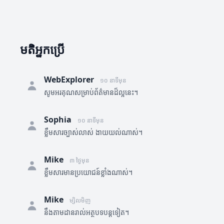
មតិអ្នកប្រើ
WebExplorer
១០ នាទីមុន
សូមអរគុណសម្រាប់ព័ត៌មានដ៏ល្អនេះ។
Sophia
១០ នាទីមុន
ខ្លឹមសារច្បាស់លាស់ ងាយយល់ណាស់។
Mike
៣ ថ្ងៃមុន
ខ្លឹមសារមានប្រយោជន៍ខ្លាំងណាស់។
Mike
ម្សិលមិញ
នឹងតាមដានរាល់អត្ថបទបន្តទៀត។