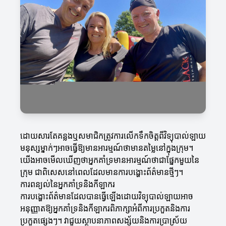
ដោយសារតែគន្លងឬសមាជិកត្រូវការលើកទឹកចិត្តពីវិទ្យុបាល់ឡាយ
មនុស្សម្នាក់ៗអាចធ្វើឱ្យមានអារម្មណ៍ថាមានតម្លៃនៅក្នុងក្រុម។
យើងអាចមើលឃើញថាអ្នកគាំទ្រមានអារម្មណ៍ថាជាផ្នែកមួយនៃ
ក្រុម ជាពិសេសនៅពេលដែលមានការបង្ហោះព័ត៌មានថ្មីៗ។
ការពន្យល់នៃអ្នកគាំទ្រនិងកីឡាករ
ការបង្ហោះព័ត៌មានដែលបានធ្វើឡើងដោយវិទ្យុបាល់ឡាយអាច
អនុញ្ញាតឱ្យអ្នកគាំទ្រនិងកីឡាករពិភាក្សាអំពីការប្រកួតនិងការ
ប្រកួតផ្សេងៗ។ វាជួយស្ថាបនាភាពសង្ស័យនិងការប្រាស្រ័យ