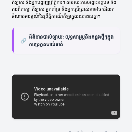
កីឡាករ និងអ្នកបង្ហាញព្រឹត្តិការ។ តាមរយៈការបង្ហោះអត្ថបទ និង
ការពិភាក្សា កីឡាករ អ្នកគាំទ្រ និងអ្នកប្រើប្រាស់អាចចែករំលែក
ចំណាប់អារម្មណ៍នៃព្រឹត្តិការណ៍កីឡាក្នុងរយៈពេលគ្នា។
ព័ត៌មានបាល់ឡាយ: យុទ្ធសាស្ត្រនិងគន្លងថ្មីៗក្នុង
🔗
ការប្រកួតបាល់ទាត់