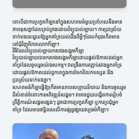
ទោះបីជាការប្រកួតកីឡានៅក្នុងសហគមន៍មួយប្រហែលនឹងមាន
ភាពខុសគ្នាដែលគ្រប់គ្រងដោយវិទ្យុបាល់ឡាយ។ ការប្រាស្រ័យ
ទាក់ទងនេះជួយឱ្យអ្នកគាំទ្រយល់ដឹងពីអ្វីៗដែលកំពុងកើតមាន
នៅជុំវិញពិភពលោកកីឡា។
វិធីដែលវិទ្យុបាល់ឡាយកសាងសង្គមកីឡា
វិទ្យុបាល់ឡាយបានកសាងសង្គមកីឡាដោយផ្តល់ឱកាសដល់អ្នក
គាំទ្រដែលចូលរួមយ៉ាងសកម្ម។ វាពង្រឹងការតភ្ជាប់រវាងអ្នកគាំទ្រ
ដោយផ្តល់ឱកាសដល់ពួកគេក្នុងការចែករំលែកទស្សនៈនិង
ប្រាស្រ័យទាក់ទងគ្នា។
សហគមន៍កីឡាធ្វើឱ្យកើតមានភាពសប្បាយរីករាយ និងការចូលរួម
ដ៏សំខាន់ចំពោះការអភិវឌ្ឍន៍សង្គម។ វាអាចជួយបង្កើតការរៀបចំ
ព្រឹត្តិការណ៍សង្គមផ្សេងៗ ដូចជាការប្រកួតកីឡា ឬការប្រជុំអ្នក
គាំទ្រ ដែលមានឥទ្ធិពលលើការផ្សព្វផ្សាយវប្បធម៌កីឡា។