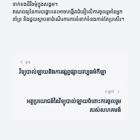
ទាក់ទងដ៏រឹងមុំក្នុងសង្គម។
ឥណពន្យនៃការបង្ហោះនេះអាចបង្កើតជំនឿលើការចូលរួមនៃអ្នក
គាំទ្រ និងជួយស្ថាបនាដំណើរការការទំនាក់ទំនងកាន់តែប្រសើរ។
មុន
វិទ្យុបាល់ឡាយនិងការផ្សព្វផ្សាយវប្បធម៌កីឡា
បន្ទាប់
អត្ថប្រយោជន៍នៃវិទ្យុបាល់ឡាយចំពោះការចូលរួម
របស់សហគមន៍