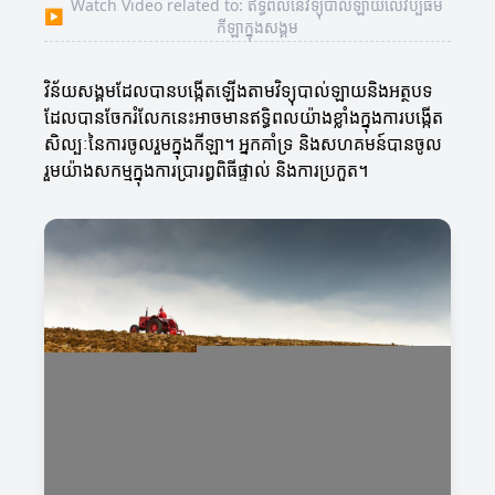
Watch Video related to: ឥទ្ធិពលនៃវិទ្យុបាល់ឡាយលើវប្បធម៌
▶
កីឡាក្នុងសង្គម
វិន័យសង្គមដែលបានបង្កើតឡើងតាមវិទ្យុបាល់ឡាយនិងអត្ថបទ
ដែលបានចែករំលែកនេះអាចមានឥទ្ធិពលយ៉ាងខ្លាំងក្នុងការបង្កើត
សិល្បៈនៃការចូលរួមក្នុងកីឡា។ អ្នកគាំទ្រ និងសហគមន៍បានចូល
រួមយ៉ាងសកម្មក្នុងការប្រារព្ធពិធីផ្ទាល់ និងការប្រកួត។