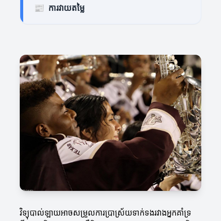
📰
ការវាយតម្លៃ
វិទ្យុបាល់ឡាយអាចសម្រួលការប្រាស្រ័យទាក់ទងរវាងអ្នកគាំទ្រ