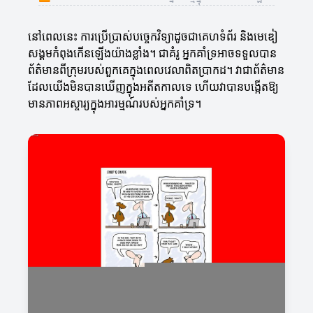
នៅពេលនេះ ការប្រើប្រាស់បច្ចេកវិទ្យាដូចជាគេហទំព័រ និងមេឌៀ
សង្គមកំពុងកើនឡើងយ៉ាងខ្លាំង។ ជាគំរូ អ្នកគាំទ្រអាចទទួលបាន
ព័ត៌មានពីក្រុមរបស់ពួកគេក្នុងពេលវេលាពិតប្រាកដ។ វាជាព័ត៌មាន
ដែលយើងមិនបានឃើញក្នុងអតីតកាលទេ ហើយវាបានបង្កើតឱ្យ
មានភាពអស្ចារ្យក្នុងអារម្មណ៍របស់អ្នកគាំទ្រ។