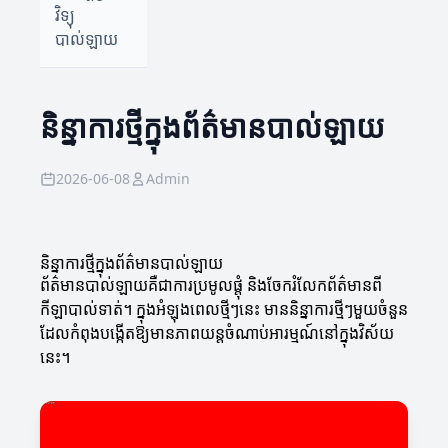
វិទ្យុ
បាល់ឡាយ
និន្នាការថ្មីក្នុងព័ត៌មានបាល់ឡាយ
2026-06-08
Admin
និន្នាការថ្មីក្នុងព័ត៌មានបាល់ឡាយ
ព័ត៌មានបាល់ឡាយគឺជាការប្រមូលផ្តុំ និងចែករំលែកព័ត៌មានពី
កីឡាបាល់ទាត់។ ក្នុងអំឡុងពេលថ្មីៗនេះ មាននិន្នាការថ្មីៗមួយចំនួន
ដែលកំពុងបង្កើតឱ្យមានភាពយន្តចំណាប់អារម្មណ៍នៅក្នុងវិស័យ
នេះ។